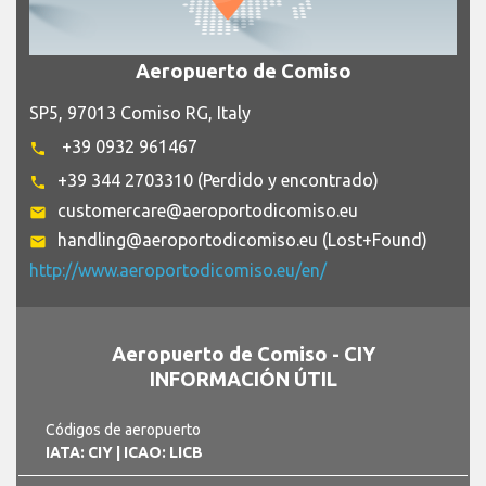
Aeropuerto de Comiso
SP5, 97013 Comiso RG, Italy
+39 0932 961467
phone
+39 344 2703310 (Perdido y encontrado)
phone
customercare@aeroportodicomiso.eu
email
handling@aeroportodicomiso.eu (Lost+Found)
email
http://www.aeroportodicomiso.eu/en/
Aeropuerto de Comiso - CIY
INFORMACIÓN ÚTIL
Códigos de aeropuerto
IATA: CIY
| ICAO: LICB