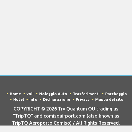
Home
voli
Noleggio Auto
Trasferimenti
Parcheggio
Hotel
Info
Dichiarazione
Privacy
Mappa del sito
COPYRIGHT © 2026 Try Quantum OU trading as
"TripTQ" and comisoairport.com (also known as
TripTQ Aeroporto Comiso) / All Rights Reserved.