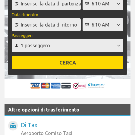
Data di rientro
Passeggeri
CERCA
Altre opzioni di trasferimento
Di Taxi
local_taxi
Aeroporto Comiso Taxi