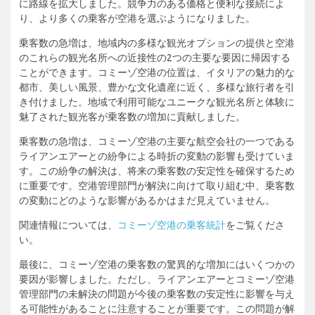
に路線を拡大しました。競争力のある価格と便利な接続によ
り、より多くの乗客が空港を選ぶようになりました。
乗客数の急増は、地域内の多様な観光オプションの提供と空港
のこれらの観光名所への近接性の2つの主要な要因に帰因する
ことができます。コミーゾ空港の位置は、イタリアの魅力的な
都市、美しい風景、豊かな文化遺産に近く、多様な旅行者を引
き付けました。地域で利用可能なユニークな観光名所と体験に
魅了された観光客が乗客数の増加に貢献しました。
乗客数の急増は、コミーゾ空港の主要な航空会社の一つである
ライアンエアーとの紛争による時折の変動の影響も受けていま
す。この紛争の解決は、将来の乗客数の安定性を確保するため
に重要です。空港管理部門が解決に向けて取り組む中、乗客数
の変動にどのような影響があるかはまだ見えていません。
関連情報については、
コミーゾ空港の乗客統計
をご覧くださ
い。
最後に、コミーゾ空港の乗客数の驚異的な増加にはいくつかの
要因が影響しました。ただし、ライアンエアーとコミーゾ空港
管理部門の未解決の問題が今後の乗客数の安定性に影響を与え
る可能性があることに注意することが重要です。この問題が解