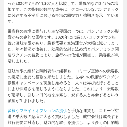
った2020年7月の11,307人と比較して、驚異的な712.43%の増
加です。この指数関数的な成長は、グローバルなパンデミック
に関連する不況期における空港の回復力と強靭さを示していま
す。
乗客数の急増に寄与した主な要因の一つは、パンデミックの影
響からの劇的な回復です。2020年には厳しいロックダウン措
置と渡航制限があり、乗客需要と空港運営が大幅に減少しまし
た。年々状況が改善し、効果的な封じ込め策とパンデミック関
連ワクチンの普及により、旅行への信頼が回復し、乗客数が急
増しました。
渡航制限の緩和と隔離要件の緩和も、コミーゾ空港への乗客数
の急増に重要な役割を果たしました。世界中の政府がワクチン
接種キャンペーンを実施し始めると、人々は再び旅行すること
により快適さを感じるようになりました。これにより、乗客数
が急増し、新しい目的地を探索し、愛する人と再会するという
願望が生まれました。
多様なフライトオプションの提供
と手頃な運賃も、コミーゾ空
港の乗客数の急増に大きく貢献しました。航空会社は成長する
旅行需要に対応し、魅力的な取引を提供し、より多くの目的地