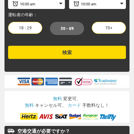
運転者の年齢：
18 - 29
70+
30 - 69
検索
無料
変更可、
無料
キャンセル可、
カード
手数料なし！
airport_shuttle
空港交通が必要ですか？