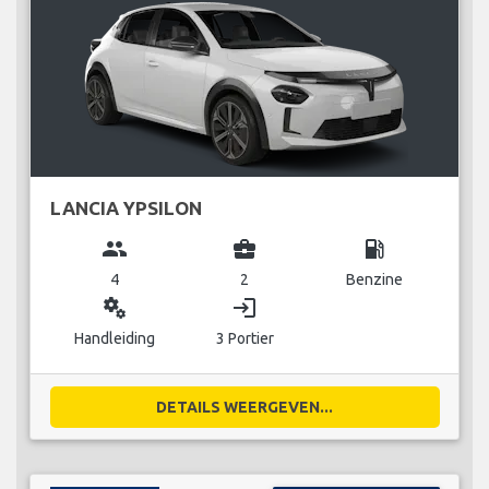
LANCIA YPSILON
group
business_center
local_gas_station
4
2
Benzine
miscellaneous_services
login
Handleiding
3 Portier
DETAILS WEERGEVEN...