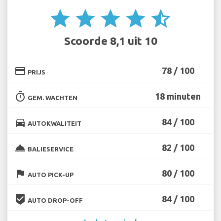
star
star
star
star
star_half
Scoorde 8,1 uit 10
credit_card
78 / 100
PRIJS
timer
18 minuten
GEM. WACHTEN
directions_car
84 / 100
AUTOKWALITEIT
room_service
82 / 100
BALIESERVICE
flag
80 / 100
AUTO PICK-UP
beenhere
84 / 100
AUTO DROP-OFF