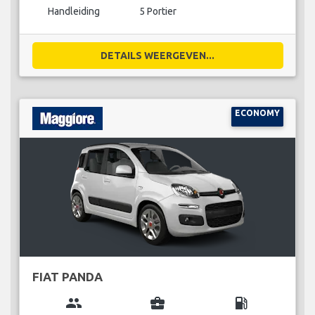
Handleiding
5 Portier
DETAILS WEERGEVEN...
ECONOMY
FIAT PANDA
group
business_center
local_gas_station