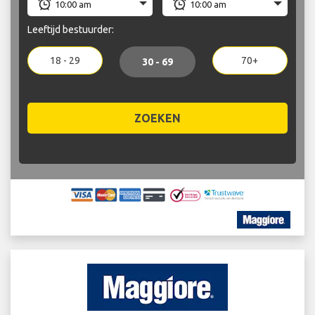
Leeftijd bestuurder:
18 - 29
70+
30 - 69
ZOEKEN