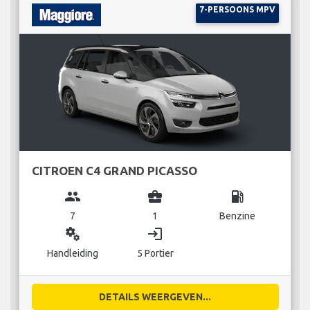
7-PERSOONS MPV
CITROEN C4 GRAND PICASSO
group
business_center
local_gas_station
7
1
Benzine
miscellaneous_services
login
Handleiding
5 Portier
DETAILS WEERGEVEN...