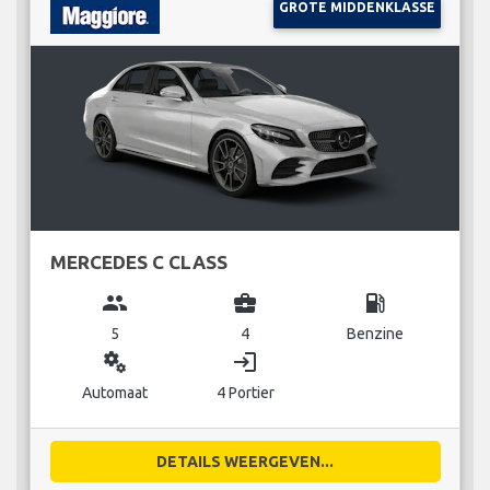
GROTE MIDDENKLASSE
MERCEDES C CLASS
group
business_center
local_gas_station
5
4
Benzine
miscellaneous_services
login
Automaat
4 Portier
DETAILS WEERGEVEN...