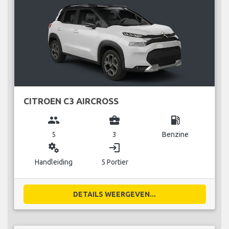
CITROEN C3 AIRCROSS
group
business_center
local_gas_station
5
3
Benzine
miscellaneous_services
login
Handleiding
5 Portier
DETAILS WEERGEVEN...