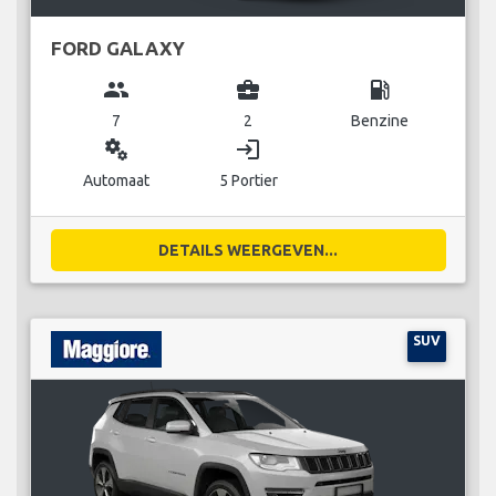
FORD GALAXY
group
business_center
local_gas_station
7
2
Benzine
miscellaneous_services
login
Automaat
5 Portier
DETAILS WEERGEVEN...
SUV