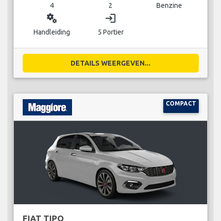
4
2
Benzine
miscellaneous_services
login
Handleiding
5 Portier
DETAILS WEERGEVEN...
COMPACT
FIAT TIPO