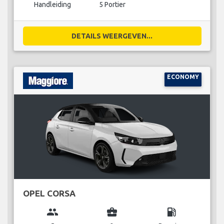
Handleiding
5 Portier
DETAILS WEERGEVEN...
ECONOMY
OPEL CORSA
group
business_center
local_gas_station