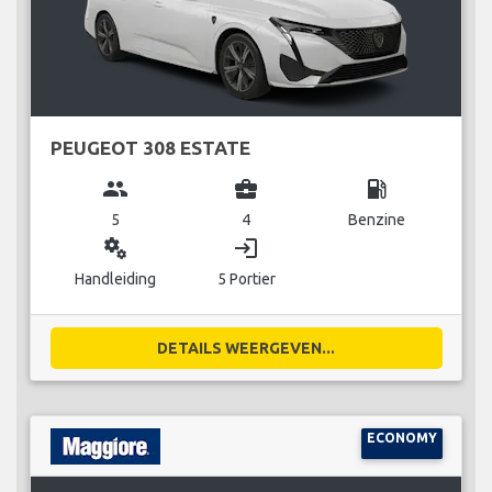
PEUGEOT 308 ESTATE
group
business_center
local_gas_station
5
4
Benzine
miscellaneous_services
login
Handleiding
5 Portier
DETAILS WEERGEVEN...
ECONOMY