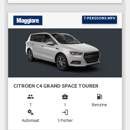
7-PERSOONS MPV
CITROEN C4 GRAND SPACE TOURER
group
business_center
local_gas_station
7
1
Benzine
miscellaneous_services
login
Automaat
5 Portier