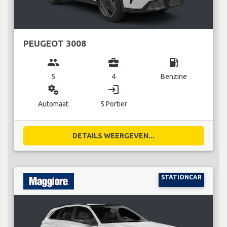
PEUGEOT 3008
group
business_center
local_gas_station
5
4
Benzine
miscellaneous_services
login
Automaat
5 Portier
DETAILS WEERGEVEN...
STATIONCAR