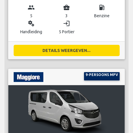
group
business_center
local_gas_station
5
3
Benzine
miscellaneous_services
login
Handleiding
5 Portier
DETAILS WEERGEVEN...
9-PERSOONS MPV