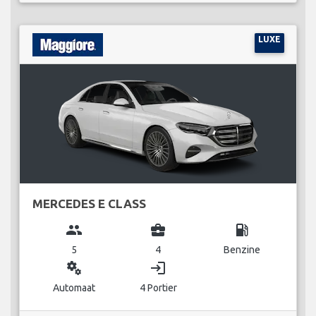
LUXE
MERCEDES E CLASS
group
business_center
local_gas_station
5
4
Benzine
miscellaneous_services
login
Automaat
4 Portier