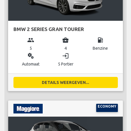
BMW 2 SERIES GRAN TOURER
group
business_center
local_gas_station
5
4
Benzine
miscellaneous_services
login
Automaat
5 Portier
DETAILS WEERGEVEN...
ECONOMY