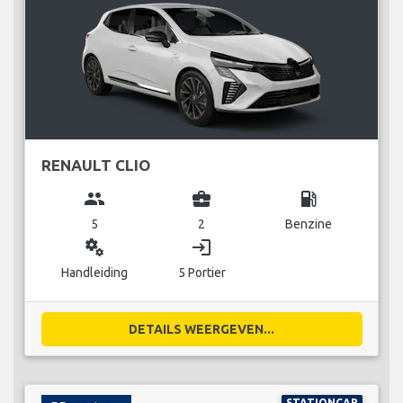
RENAULT CLIO
group
business_center
local_gas_station
5
2
Benzine
miscellaneous_services
login
Handleiding
5 Portier
DETAILS WEERGEVEN...
STATIONCAR