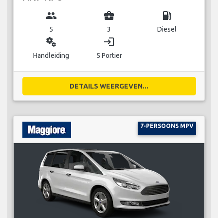
group
business_center
local_gas_station
5
3
Diesel
miscellaneous_services
login
Handleiding
5 Portier
DETAILS WEERGEVEN...
7-PERSOONS MPV