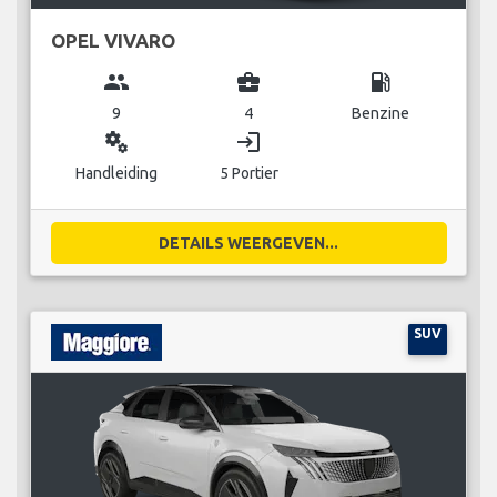
OPEL VIVARO
group
business_center
local_gas_station
9
4
Benzine
miscellaneous_services
login
Handleiding
5 Portier
DETAILS WEERGEVEN...
SUV