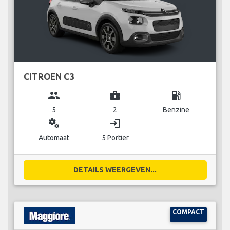
CITROEN C3
group
business_center
local_gas_station
5
2
Benzine
miscellaneous_services
login
Automaat
5 Portier
DETAILS WEERGEVEN...
COMPACT