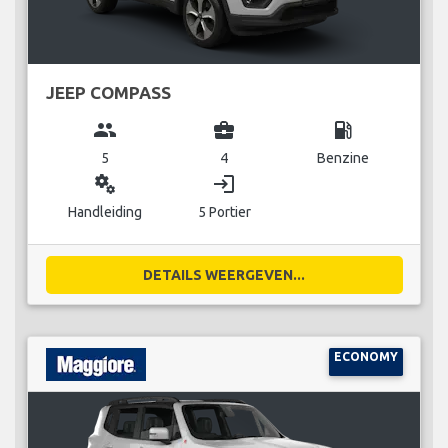
JEEP COMPASS
group
business_center
local_gas_station
5
4
Benzine
miscellaneous_services
login
Handleiding
5 Portier
DETAILS WEERGEVEN...
ECONOMY