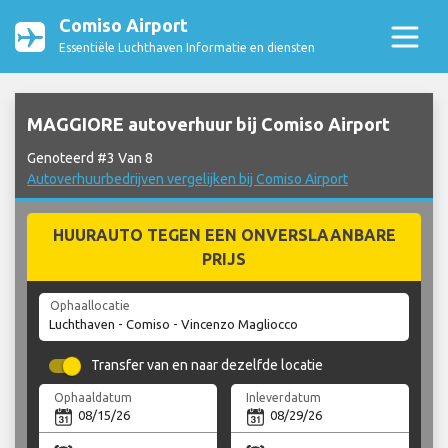
Comiso Airport
Essentiële Luchthaven Informatie en diensten
MAGGIORE autoverhuur bij Comiso Airport
Genoteerd #3 Van 8
Autoverhuurbedrijven vergelijken bij Comiso Airport
HUURAUTO TEGEN EEN ONVERSLAANBARE
PRIJS
Ophaallocatie
Transfer van en naar dezelfde locatie
Ophaaldatum
Inleverdatum