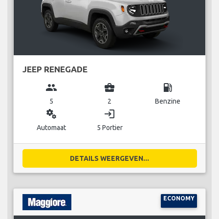
JEEP RENEGADE
group
business_center
local_gas_station
5
2
Benzine
miscellaneous_services
login
Automaat
5 Portier
DETAILS WEERGEVEN...
ECONOMY