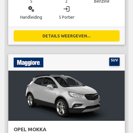
5
2
Benzine
miscellaneous_services
login
Handleiding
5 Portier
DETAILS WEERGEVEN...
SUV
OPEL MOKKA