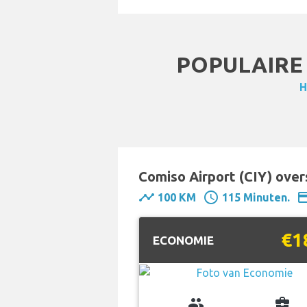
POPULAIRE 
H
Comiso Airport (CIY) over
timeline
schedule
paym
100 KM
115 Minuten.
€1
ECONOMIE
group
business_center