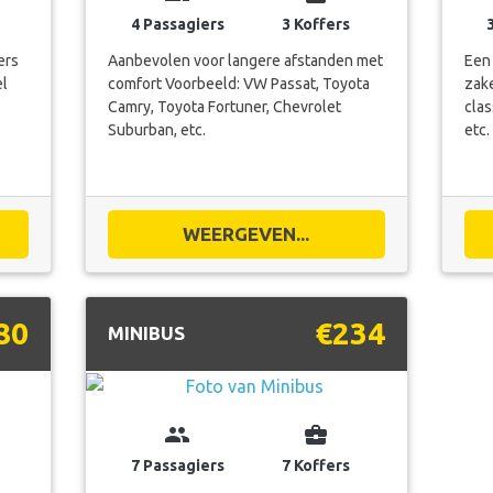
4 Passagiers
3 Koffers
ers
Aanbevolen voor langere afstanden met
Een 
el
comfort Voorbeeld: VW Passat, Toyota
zak
Camry, Toyota Fortuner, Chevrolet
clas
Suburban, etc.
etc.
WEERGEVEN...
80
€234
MINIBUS
group
business_center
7 Passagiers
7 Koffers