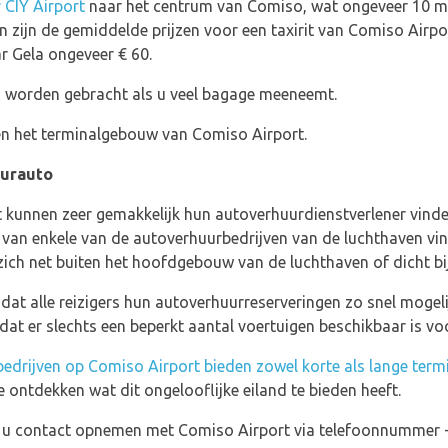
 CIY Airport
naar het centrum van Comiso, wat ongeveer 10 min
zijn de gemiddelde prijzen voor een taxirit van Comiso Airpor
r Gela ongeveer € 60.
ng worden gebracht als u veel bagage meeneemt.
ten het terminalgebouw van Comiso Airport.
uurauto
 kunnen zeer gemakkelijk hun autoverhuurdienstverlener vinde
es van enkele van de autoverhuurbedrijven van de luchthaven vi
ich net buiten het hoofdgebouw van de luchthaven of dicht bi
 dat alle reizigers hun autoverhuurreserveringen zo snel mog
at er slechts een beperkt aantal voertuigen beschikbaar is voo
edrijven op Comiso Airport bieden zowel korte als lange term
e ontdekken wat dit ongelooflijke eiland te bieden heeft.
nt u contact opnemen met Comiso Airport via telefoonnummer