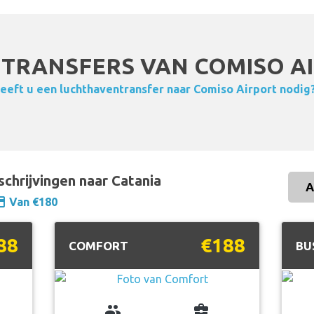
TRANSFERS VAN COMISO AI
eeft u een luchthaventransfer naar Comiso Airport nodig
schrijvingen naar Catania
A
ent
Van €180
88
€188
COMFORT
BU
group
business_center