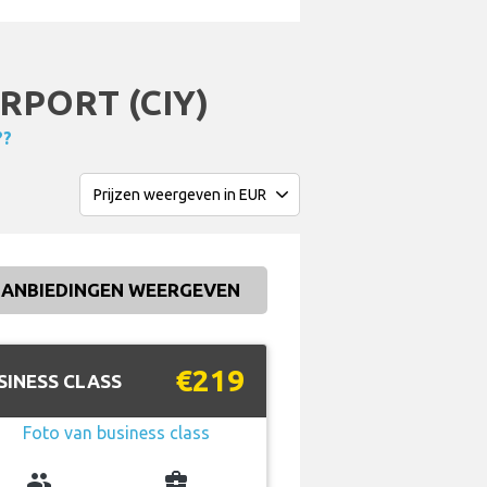
RPORT (CIY)
??
ANBIEDINGEN WEERGEVEN
€219
SINESS CLASS
group
business_center