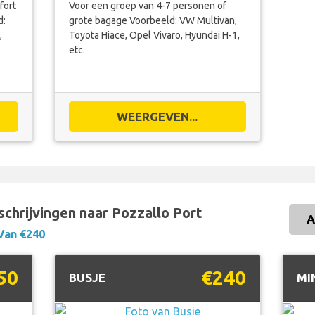
fort
Voor een groep van 4-7 personen of
d:
grote bagage Voorbeeld: VW Multivan,
,
Toyota Hiace, Opel Vivaro, Hyundai H-1,
etc.
WEERGEVEN...
schrijvingen naar Pozzallo Port
A
Van €240
50
€240
BUSJE
MI