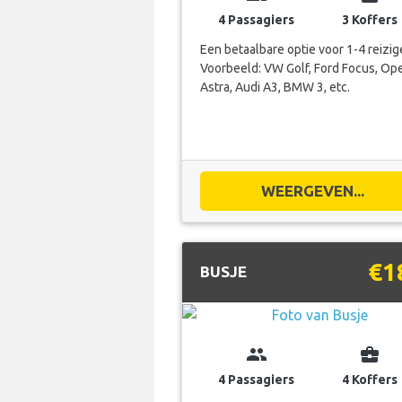
4 Passagiers
3 Koffers
Een betaalbare optie voor 1-4 reizig
Voorbeeld: VW Golf, Ford Focus, Op
Astra, Audi A3, BMW 3, etc.
WEERGEVEN...
€1
BUSJE
group
business_center
4 Passagiers
4 Koffers