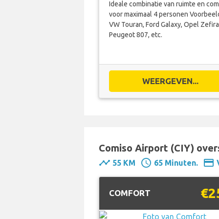
Ideale combinatie van ruimte en com
voor maximaal 4 personen Voorbeel
VW Touran, Ford Galaxy, Opel Zefira
Peugeot 807, etc.
WEERGEVEN...
Comiso Airport (CIY) over
timeline
schedule
payment
55 KM
65 Minuten.
€2
COMFORT