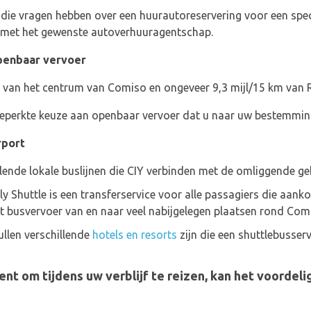
die vragen hebben over een huurautoreservering voor een spec
met het gewenste autoverhuuragentschap.
penbaar vervoer
m van het centrum van Comiso en ongeveer 9,3 mijl/15 km van R
beperkte keuze aan openbaar vervoer dat u naar uw bestemmin
rport
illende lokale buslijnen die CIY verbinden met de omliggende ge
ly Shuttle is een transferservice voor alle passagiers die aan
dt busvervoer van en naar veel nabijgelegen plaatsen rond Com
ullen verschillende
hotels en resorts
zijn die een shuttlebusser
bent om tijdens uw verblijf te reizen, kan het voordeli