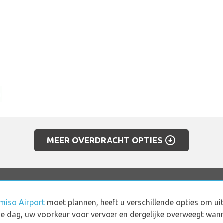
arrow_circle_down
MEER OVERDRACHT OPTIES
miso Airport
moet plannen, heeft u verschillende opties om ui
 de dag, uw voorkeur voor vervoer en dergelijke overweegt wan