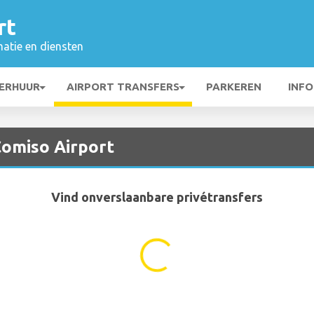
rt
matie en diensten
ERHUUR
AIRPORT TRANSFERS
PARKEREN
INFO
Comiso Airport
Vind onverslaanbare privétransfers
...