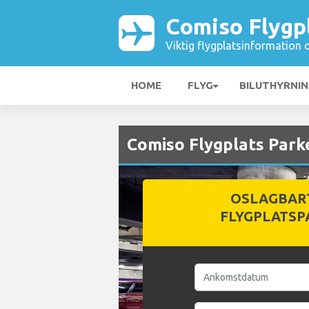
Comiso Flygp
Viktig flygplatsinformation 
HOME
FLYG
BILUTHYRNI
Comiso Flygplats Park
OSLAGBAR
FLYGPLATSP