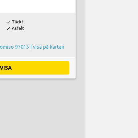
Täckt
check
Asfalt
check
 Comiso 97013 |
visa på kartan
VISA