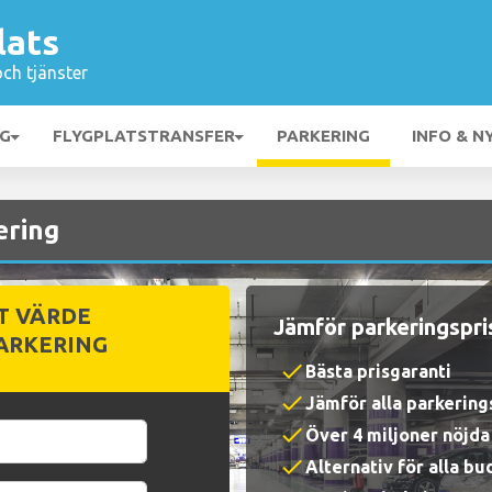
lats
och tjänster
NG
FLYGPLATSTRANSFER
PARKERING
INFO & N
ering
T VÄRDE
Jämför parkeringspri
ARKERING
check
Bästa prisgaranti
check
Jämför alla parkerin
check
Över 4 miljoner nöjd
check
Alternativ för alla b