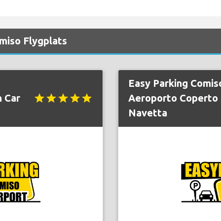
miso Flygplats
Easy Parking Comis
n Car
star
star
star
star
star
Aeroporto Coperto
Navetta