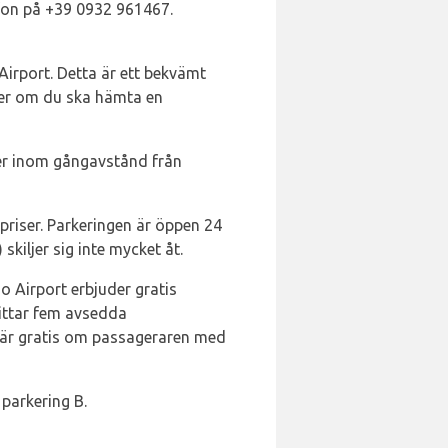
efon på +39 0932 961467.
irport. Detta är ett bekvämt
eller om du ska hämta en
gger inom gångavstånd från
 priser. Parkeringen är öppen 24
kiljer sig inte mycket åt.
o Airport erbjuder gratis
hittar fem avsedda
n är gratis om passageraren med
 parkering B.