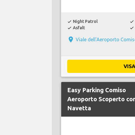
Night Patrol
check
check
Asfalt
check
check
place
Viale dell'Aeroporto Comi
VIS
Easy Parking Comiso
Aeroporto Scoperto co
Navetta