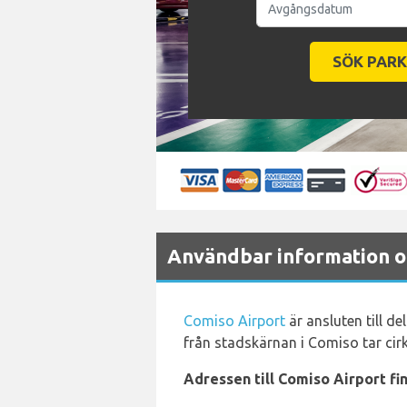
Användbar information o
Comiso Airport
är ansluten till d
från stadskärnan i Comiso tar cir
Adressen till Comiso Airport fi