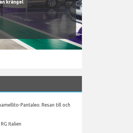
an krångel
namellito-Pantaleo. Resan till och
RG Italien