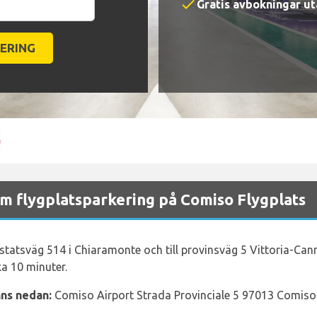
check
Gratis avbokningar ut
m flygplatsparkering på Comiso Flygplats
elstatsväg 514 i Chiaramonte och till provinsväg 5 Vittoria-Can
ka 10 minuter.
nns nedan:
Comiso Airport Strada Provinciale 5 97013 Comiso 