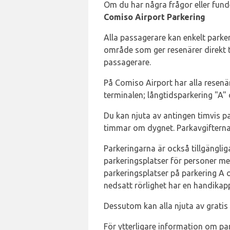
Om du har några frågor eller fund
Comiso Airport Parkering
Alla passagerare kan enkelt parke
område som ger resenärer direkt ti
passagerare.
På Comiso Airport har alla resenä
terminalen; långtidsparkering "A" 
Du kan njuta av antingen timvis par
timmar om dygnet. Parkavgifterna f
Parkeringarna är också tillgängli
parkeringsplatser för personer me
parkeringsplatser på parkering A 
nedsatt rörlighet har en handikap
Dessutom kan alla njuta av gratis 
För ytterligare information om par