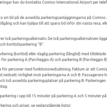
eringar kan du kontakta Comiso International Airport per tel
ra sin bil på de avsedda parkeringsanläggningarna på Comiso A
llgång och kan hjälpa till att spara tid inför din nästa resa, 
rer två parkeringsalternativ. De två parkeringsalternativen li
och korttidsparkering "B".
kering (korttid) eller daglig parkering (långtid) med tilldelade
ör parkering A (Parcheggio A) och parkering B (Parcheggio B) s
ga för personer med funktionsnedsättning. Faktum är att Comis
d nedsatt rörlighet inuti parkeringarna A och B. Passagerare 
och två avsedda parkeringsplatser på parkering B. Parkeringe
ptag.
parkering i upp till 15 minuter på parkering A och 5 minuter på
kering och priser, se nedanstående listor: