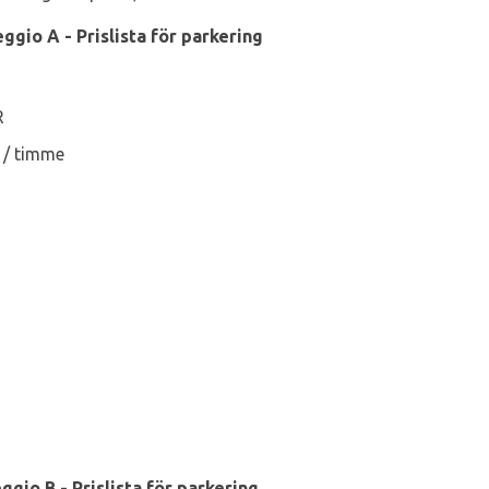
ggio A - Prislista för parkering
R
 / timme
ggio B - Prislista för parkering