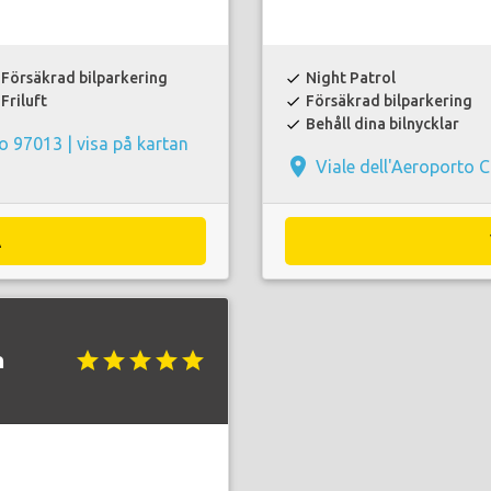
Försäkrad bilparkering
Night Patrol
check
Friluft
Försäkrad bilparkering
check
Behåll dina bilnycklar
check
so 97013 |
visa på kartan
place
Viale dell'Aeroporto
A
n
star
star
star
star
star