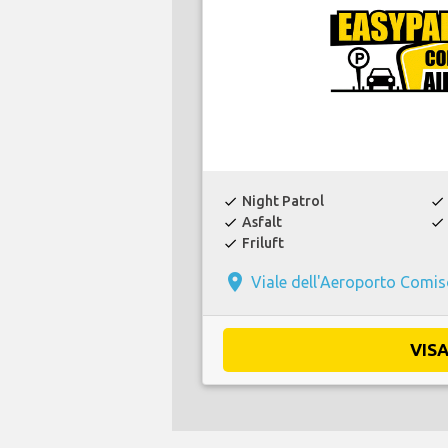
Night Patrol
check
check
Asfalt
check
check
Friluft
check
place
Viale dell'Aeroporto Comi
VIS