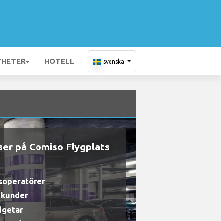
YHETER
HOTELL
svenska
ser på Comiso Flygplats
gsoperatörer
a kunder
udgetar