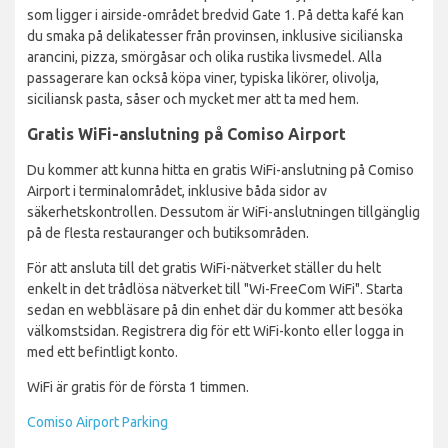
som ligger i airside-området bredvid Gate 1. På detta kafé kan
du smaka på delikatesser från provinsen, inklusive sicilianska
arancini, pizza, smörgåsar och olika rustika livsmedel. Alla
passagerare kan också köpa viner, typiska likörer, olivolja,
siciliansk pasta, såser och mycket mer att ta med hem.
Gratis WiFi-anslutning på Comiso Airport
Du kommer att kunna hitta en gratis WiFi-anslutning på Comiso
Airport i terminalområdet, inklusive båda sidor av
säkerhetskontrollen. Dessutom är WiFi-anslutningen tillgänglig
på de flesta restauranger och butiksområden.
För att ansluta till det gratis WiFi-nätverket ställer du helt
enkelt in det trådlösa nätverket till "Wi-FreeCom WiFi". Starta
sedan en webbläsare på din enhet där du kommer att besöka
välkomstsidan. Registrera dig för ett WiFi-konto eller logga in
med ett befintligt konto.
WiFi är gratis för de första 1 timmen.
Comiso Airport Parking