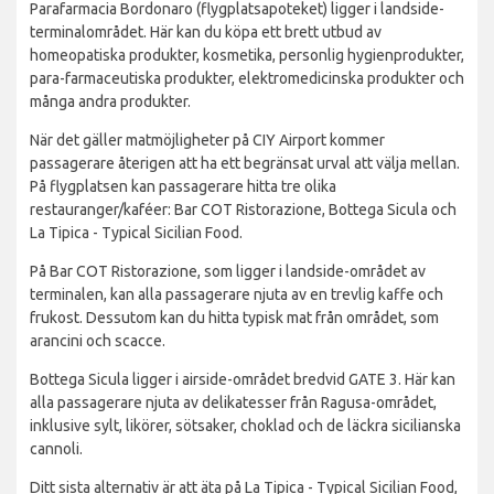
Parafarmacia Bordonaro (flygplatsapoteket) ligger i landside-
terminalområdet. Här kan du köpa ett brett utbud av
homeopatiska produkter, kosmetika, personlig hygienprodukter,
para-farmaceutiska produkter, elektromedicinska produkter och
många andra produkter.
När det gäller matmöjligheter på CIY Airport kommer
passagerare återigen att ha ett begränsat urval att välja mellan.
På flygplatsen kan passagerare hitta tre olika
restauranger/kaféer: Bar COT Ristorazione, Bottega Sicula och
La Tipica - Typical Sicilian Food.
På Bar COT Ristorazione, som ligger i landside-området av
terminalen, kan alla passagerare njuta av en trevlig kaffe och
frukost. Dessutom kan du hitta typisk mat från området, som
arancini och scacce.
Bottega Sicula ligger i airside-området bredvid GATE 3. Här kan
alla passagerare njuta av delikatesser från Ragusa-området,
inklusive sylt, likörer, sötsaker, choklad och de läckra sicilianska
cannoli.
Ditt sista alternativ är att äta på La Tipica - Typical Sicilian Food,